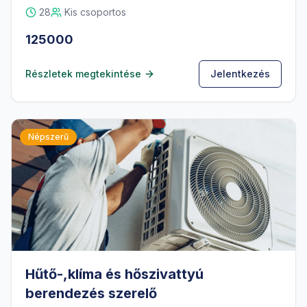
28
Kis csoportos
125000
Részletek megtekintése
Jelentkezés
Népszerű
Hűtő-,klíma és hőszivattyú
berendezés szerelő