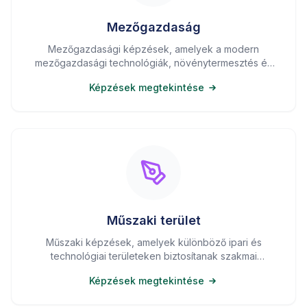
Mezőgazdaság
Mezőgazdasági képzések, amelyek a modern
mezőgazdasági technológiák, növénytermesztés és
állattenyésztés területén nyújtanak szakmai
Képzések megtekintése
ismereteket.
Műszaki terület
Műszaki képzések, amelyek különböző ipari és
technológiai területeken biztosítanak szakmai
ismereteket és készségfejlesztést.
Képzések megtekintése