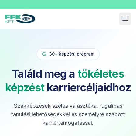
Fekete Felnőttképzési Kft.
Menü
30+ képzési program
Találd meg a
tökéletes
képzést
karriercéljaidhoz
Szakképzések széles választéka, rugalmas
tanulási lehetőségekkel és személyre szabott
karriertámogatással.