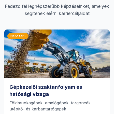
Fedezd fel legnépszerűbb képzéseinket, amelyek
segítenek elérni karriercéljaidat
Népszerű
Gépkezelői szaktanfolyam és
hatósági vizsga
Földmunkagépek, emelőgépek, targoncák,
útépítő- és karbantartógépek