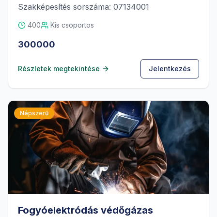
Szakképesítés sorszáma: 07134001
400
Kis csoportos
300000
Részletek megtekintése
Jelentkezés
Népszerű
Fogyóelektródás védőgázas