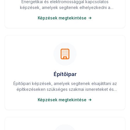
Energetikai és elektromossággal kapcsolatos
képzések, amelyek segítenek elhelyezkedni a
megújuló energia és elektromos iparágakban.
Képzések megtekintése
Építőipar
Építőipari képzések, amelyek segítenek elsajátítani az
építkezéseken szükséges szakmai ismereteket és
készségeket.
Képzések megtekintése