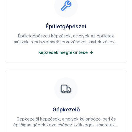
Épületgépészet
Épületgépészeti képzések, amelyek az épületek
műszaki rendszereinek tervezésével, kivitelezésével
és karbantartásával kapcsolatos ismereteket nyújtanak.
Képzések megtekintése
Gépkezelő
Gépkezelői képzések, amelyek különböző ipari és
építőipari gépek kezeléséhez szükséges ismereteket
és jogosítványokat biztosítanak.