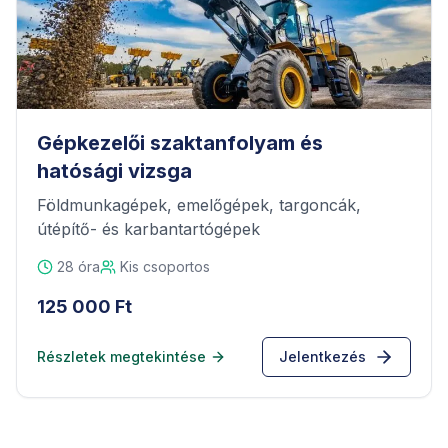
Gépkezelői szaktanfolyam és
hatósági vizsga
Földmunkagépek, emelőgépek, targoncák,
útépítő- és karbantartógépek
28
óra
Kis csoportos
125 000 Ft
Részletek megtekintése
Jelentkezés