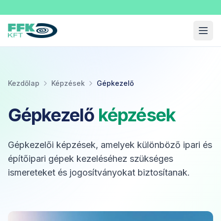
Fekete Felnőttképzési Kft.
Menü
Kezdőlap
Képzések
Gépkezelő
Gépkezelő
képzések
Gépkezelői képzések, amelyek különböző ipari és
építőipari gépek kezeléséhez szükséges
ismereteket és jogosítványokat biztosítanak.