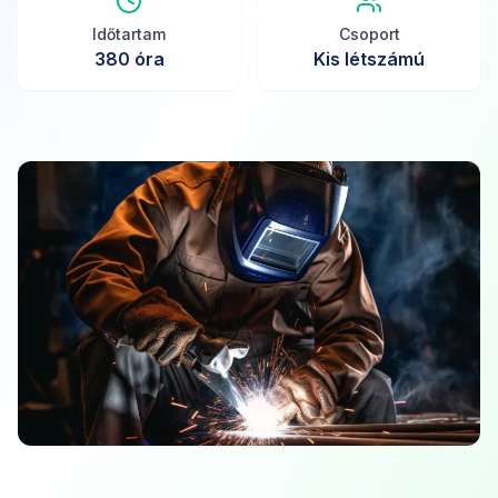
Időtartam
Csoport
380
óra
Kis létszámú