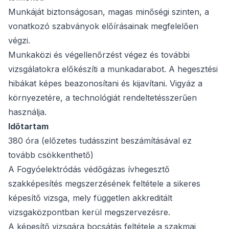
Munkáját biztonságosan, magas minőségi szinten, a
vonatkozó szabványok előírásainak megfelelően
végzi.
Munkaközi és végellenőrzést végez és további
vizsgálatokra előkészíti a munkadarabot. A hegesztési
hibákat képes beazonosítani és kijavítani. Vigyáz a
környezetére, a technológiát rendeltetésszerűen
használja.
Időtartam
380 óra (előzetes tudásszint beszámításával ez
tovább csökkenthető)
A Fogyóelektródás védőgázas ívhegesztő
szakképesítés megszerzésének feltétele a sikeres
képesítő vizsga, mely független akkreditált
vizsgaközpontban kerül megszervezésre.
A képesítő vizsgára bocsátás feltétele a szakmai