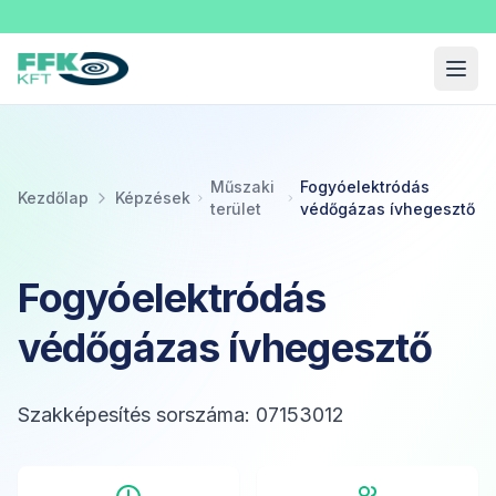
Fekete Felnőttképzési Kft.
Menü
Műszaki
Fogyóelektródás
Kezdőlap
Képzések
terület
védőgázas ívhegesztő
Fogyóelektródás
védőgázas ívhegesztő
Szakképesítés sorszáma: 07153012