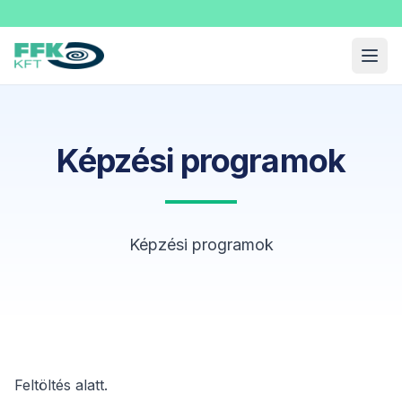
Fekete Felnőttképzési Kft.
Menü
Képzési programok
Képzési programok
Feltöltés alatt.