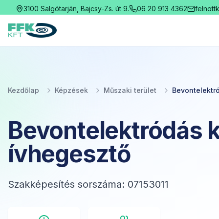
3100 Salgótarján, Bajcsy-Zs. út 9.
06 20 913 4362
felnott
Fekete Felnőttképzési Kft.
Kezdőlap
Képzések
Műszaki terület
Bevontelektr
Bevontelektródás k
ívhegesztő
Szakképesítés sorszáma: 07153011