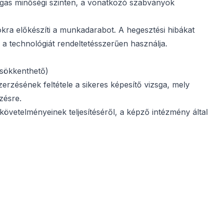
gas minőségi szinten, a vonatkozó szabványok
kra előkészíti a munkadarabot. A hegesztési hibákat
, a technológiát rendeltetésszerűen használja.
csökkenthető)
rzésének feltétele a sikeres képesítő vizsga, mely
zésre.
követelményeinek teljesítéséről, a képző intézmény által