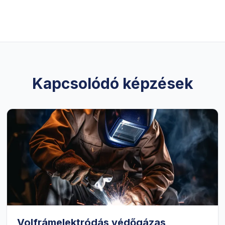
Kapcsolódó képzések
Volfrámelektródás védőgázas