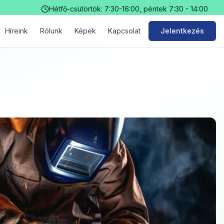
Hétfő-csütörtök: 7:30-16:00, péntek 7:30 - 14:00
Híreink
Rólunk
Képek
Kapcsolat
Jelentkezés