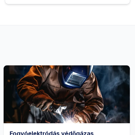
Fogyóelektródás védőgázas