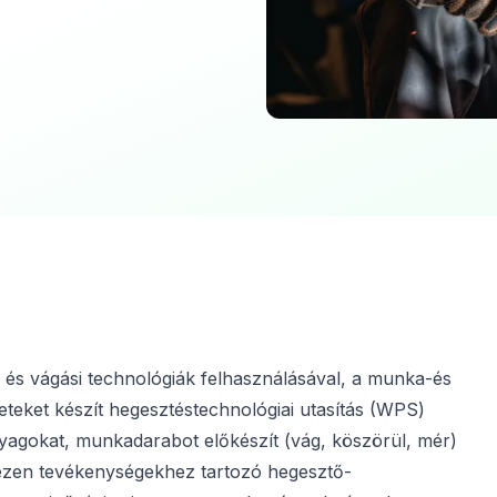
 és vágási technológiák felhasználásával, a munka-és
eteket készít hegesztéstechnológiai utasítás (WPS)
anyagokat, munkadarabot előkészít (vág, köszörül, mér)
 ezen tevékenységekhez tartozó hegesztő-