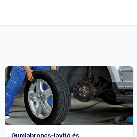
Gumiabroncs-javító és