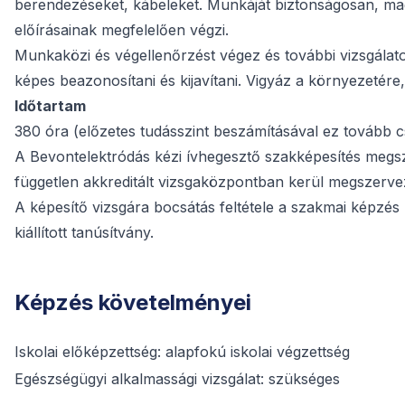
berendezéseket, kábeleket. Munkáját biztonságosan, ma
előírásainak megfelelően végzi.
Munkaközi és végellenőrzést végez és további vizsgálato
képes beazonosítani és kijavítani. Vigyáz a környezetére
Időtartam
380 óra (előzetes tudásszint beszámításával ez tovább 
A Bevontelektródás kézi ívhegesztő szakképesítés megsze
független akkreditált vizsgaközpontban kerül megszerve
A képesítő vizsgára bocsátás feltétele a szakmai képzés 
kiállított tanúsítvány.
Képzés követelményei
Iskolai előképzettség: alapfokú iskolai végzettség
Egészségügyi alkalmassági vizsgálat: szükséges