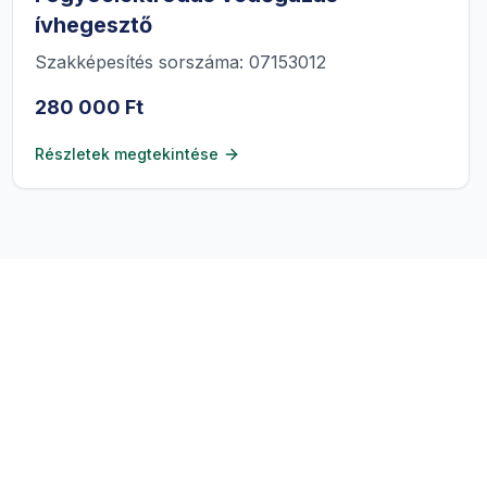
ívhegesztő
Szakképesítés sorszáma: 07153012
280 000 Ft
Részletek megtekintése