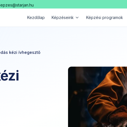
kepzes@starjan.hu
Kezdőlap
Képzéseink
Képzési programok
ódás kézi ívhegesztő
ézi