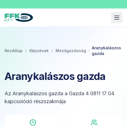
Fekete Felnőttképzési Kft.
Menü
Aranykalászos
Kezdőlap
Képzések
Mezőgazdaság
gazda
Aranykalászos gazda
Az Aranykalászos gazda a Gazda 4 0811 17 04
kapcsolódó részszakmája