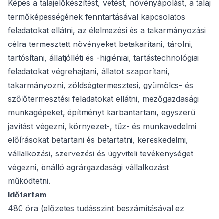
Képes a talajelőkészítést, vetést, növényápolást, a talaj
termőképességének fenntartásával kapcsolatos
feladatokat ellátni, az élelmezési és a takarmányozási
célra termesztett növényeket betakarítani, tárolni,
tartósítani, állatjólléti és -higiéniai, tartástechnológiai
feladatokat végrehajtani, állatot szaporítani,
takarmányozni, zöldségtermesztési, gyümölcs- és
szőlőtermesztési feladatokat ellátni, mezőgazdasági
munkagépeket, építményt karbantartani, egyszerű
javítást végezni, környezet-, tűz- és munkavédelmi
előírásokat betartani és betartatni, kereskedelmi,
vállalkozási, szervezési és ügyviteli tevékenységet
végezni, önálló agrárgazdasági vállalkozást
működtetni.
Időtartam
480 óra (előzetes tudásszint beszámításával ez