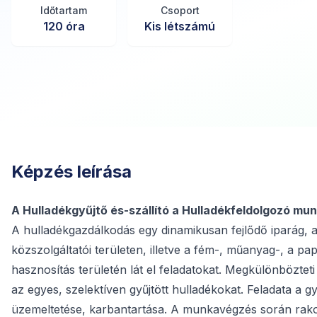
Időtartam
Csoport
120
óra
Kis létszámú
Képzés leírása
A
Hulladékgyűjtő és-szállító
a Hulladékfeldolgozó mun
A hulladékgazdálkodás egy dinamikusan fejlődő iparág, a
közszolgáltatói területen, illetve a fém-, műanyag-, a pap
hasznosítás területén lát el feladatokat. Megkülönbözteti 
az egyes, szelektíven gyűjtött hulladékokat. Feladata a 
üzemeltetése, karbantartása. A munkavégzés során rakod