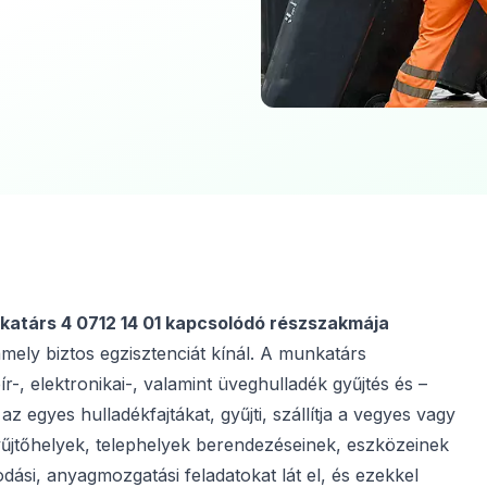
katárs 4 0712 14 01 kapcsolódó részszakmája
mely biztos egzisztenciát kínál. A munkatárs
ír-, elektronikai-, valamint üveghulladék gyűjtés és –
az egyes hulladékfajtákat, gyűjti, szállítja a vegyes vagy
gyűjtőhelyek, telephelyek berendezéseinek, eszközeinek
ási, anyagmozgatási feladatokat lát el, és ezekkel