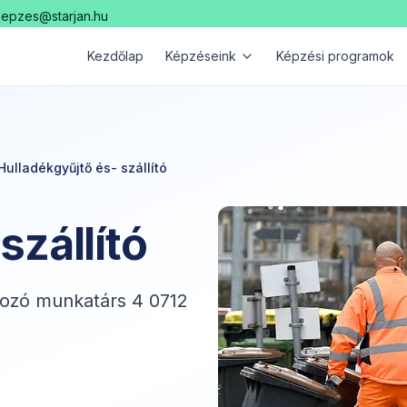
kepzes@starjan.hu
Kezdőlap
Képzéseink
Képzési programok
Hulladékgyűjtő és- szállító
szállító
lgozó munkatárs 4 0712