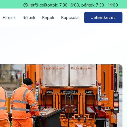
Hétfő-csütörtök: 7:30-16:00, péntek 7:30 - 14:00
Híreink
Rólunk
Képek
Kapcsolat
Jelentkezés