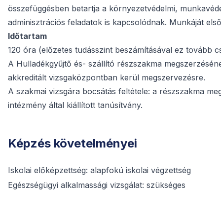
összefüggésben betartja a környezetvédelmi, munkavédel
adminisztrációs feladatok is kapcsolódnak. Munkáját els
Időtartam
120 óra (előzetes tudásszint beszámításával ez tovább 
A Hulladékgyűjtő és- szállító részszakma megszerzésének
akkreditált vizsgaközpontban kerül megszervezésre.
A szakmai vizsgára bocsátás feltétele: a részszakma meg
intézmény által kiállított tanúsítvány.
Képzés követelményei
Iskolai előképzettség: alapfokú iskolai végzettség
Egészségügyi alkalmassági vizsgálat: szükséges