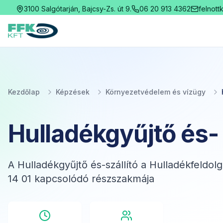
3100 Salgótarján, Bajcsy-Zs. út 9.
06 20 913 4362
felnott
Fekete Felnőttképzési Kft.
Kezdőlap
Képzések
Környezetvédelem és vízügy
Hulladékgyűjtő és- 
A Hulladékgyűjtő és-szállító a Hulladékfeldo
14 01 kapcsolódó részszakmája