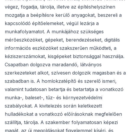
végez, fogadja, tárolja, illetve az építéshelyszínen
mozgatja a beépítésre kerülő anyagokat, beszereli a
kapcsolódó építőelemeket, végül lezárja a
munkafolyamatot. A munkájához szükséges
mérőeszközöket, gépeket, berendezéseket, digitális
információs eszközöket szakszerűen működteti, a
kéziszerszámokat, kisgépeket biztonsággal használja.
Csapatban dolgozva maradandó, látványos
szerkezeteket alkot, szívesen dolgozik magasban és a
szabadban is. A homlokzatépítő és szerelő ismeri,
valamint tudatosan betartja és betartatja a vonatkozó
munka-, baleset-, tűz- és környezetvédelmi
szabályokat. A kivitelezés során keletkezett
hulladékokat a vonatkozó előírásoknak megfelelően
szállítja, tárolja. A szakember folyamatosan képezi
magát, az új megoldásokat figyelemmel kíséri, és