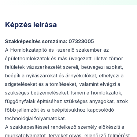
Képzés leírása
Szakképesítés sorszáma: 07323005
A Homlokzatépítő és -szerelő szakember az
épülethomlokzatok és más üvegezett, illetve tömör
felületek vázszerkezetét szereli, beüvegezi azokat,
beépíti a nyílászárókat és árnyékolókat, elhelyezi a
szigeteléseket és a tömítéseket, valamint elvégzi a
szükséges beüzemeléseket. Ismeri a homlokzatok,
függönyfalak építéséhez szükséges anyagokat, azok
főbb jellemzőit és a beépítésükhöz kapcsolódó
technológiai folyamatokat.
A szakképesítéssel rendelkező személy előkészíti a
munkafolyamatot, terveket olvas, ellenőrző felmérést