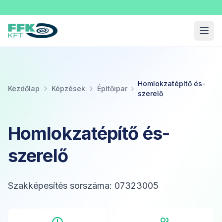
Fekete Felnőttképzési Kft.
Menü
Homlokzatépítő és-
Kezdőlap
Képzések
Építőipar
szerelő
Homlokzatépítő és-
szerelő
Szakképesítés sorszáma: 07323005