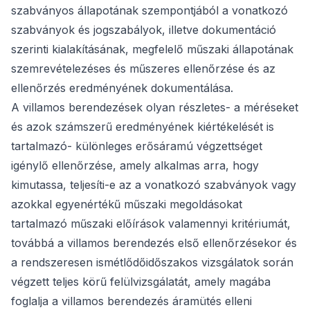
szabványos állapotának szempontjából a vonatkozó
szabványok és jogszabályok, illetve dokumentáció
szerinti kialakításának, megfelelő műszaki állapotának
szemrevételezéses és műszeres ellenőrzése és az
ellenőrzés eredményének dokumentálása.
A villamos berendezések olyan részletes- a méréseket
és azok számszerű eredményének kiértékelését is
tartalmazó- különleges erősáramú végzettséget
igénylő ellenőrzése, amely alkalmas arra, hogy
kimutassa, teljesíti-e az a vonatkozó szabványok vagy
azokkal egyenértékű műszaki megoldásokat
tartalmazó műszaki előírások valamennyi kritériumát,
továbbá a villamos berendezés első ellenőrzésekor és
a rendszeresen ismétlődőidőszakos vizsgálatok során
végzett teljes körű felülvizsgálatát, amely magába
foglalja a villamos berendezés áramütés elleni