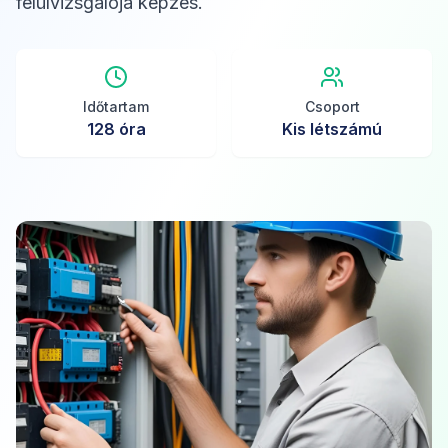
felülvizsgálója képzés.
Időtartam
Csoport
128
óra
Kis létszámú