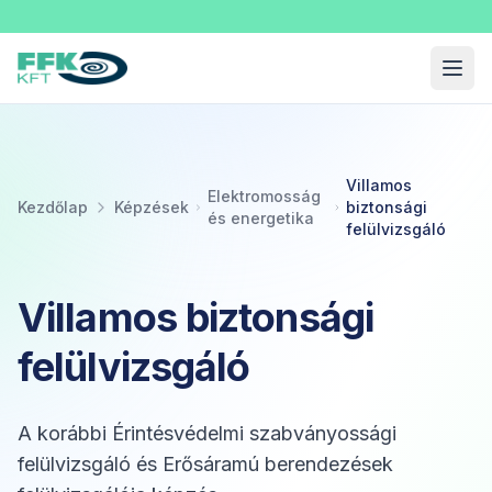
Fekete Felnőttképzési Kft.
Menü
Villamos
Elektromosság
Kezdőlap
Képzések
biztonsági
és energetika
felülvizsgáló
Villamos biztonsági
felülvizsgáló
A korábbi Érintésvédelmi szabványossági
felülvizsgáló és Erősáramú berendezések