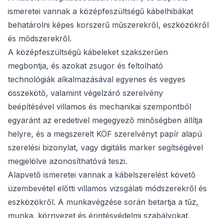
ismeretei vannak a középfeszültségű kábelhibákat
behatárolni képes korszerű műszerekről, eszközökről
és módszerekről.
A középfeszültségű kábeleket szakszerűen
megbontja, és azokat zsugor és feltolható
technológiák alkalmazásával egyenes és vegyes
összekötő, valamint végelzáró szerelvény
beépítésével villamos és mechanikai szempontból
egyaránt az eredetivel megegyező minőségben állítja
helyre, és a megszerelt KÖF szerelvényt papír alapú
szerelési bizonylat, vagy digitális marker segítségével
megjelölve azonosíthatóvá teszi.
Alapvető ismeretei vannak a kábelszerelést követő
üzembevétel előtti villamos vizsgálati módszerekről és
eszközökről. A munkavégzése során betartja a tűz,
munka, környezet és érintésvédelmi szabályokat.