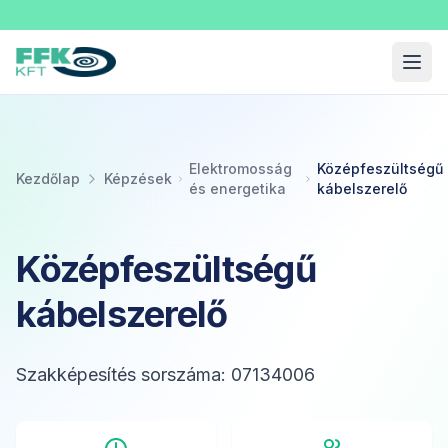
Fekete Felnőttképzési Kft.
Menü
Elektromosság
Középfeszültségű
Kezdőlap
Képzések
és energetika
kábelszerelő
Középfeszültségű
kábelszerelő
Szakképesítés sorszáma: 07134006