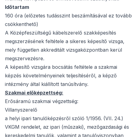
Időtartam
160 óra (előzetes tudásszint beszámításával ez tovább
csökkenthető)
A Középfeszültségű kábelszerelő szakképesítés
megszerzésének feltétele a sikeres képesítő vizsga,
mely független akkreditált vizsgaközpontban kerül
megszervezésre.
A képesítő vizsgára bocsátás feltétele a szakmai
képzés követelményeinek teljesítéséről, a képző
intézmény által kiállított tanúsítvány.
Szakmai előképzettség:
Erősáramú szakmai végzettség:
Villanyszerelő
a helyi ipari tanulóképzésről szóló 1/1956. (VII. 24.)
VKGM rendelet, az ipari (műszaki), mezőgazdasági és
kereskedelmi tanulók, valamint a tanulóviszonyban