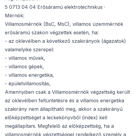
5 0713 04 04 Erősáramú elektrotechnikus ·
Mérnök:
Villamosmérnök (BsC, MsC), villamos üzemmérnök
erősáramú szakon végzettek esetén, ha:
- az oklevélben a következő szakirányok (ágazatok)
valamelyike szerepel:
- villamos művek,
- villamos gépek,
- villamos energetika,
- épületvillamosítás,
Amennyiben csak a Villamosmérnök végzettség került
az oklevélben feltüntetésre és a villamos energetika
szakirány nem állapítható meg, akkor a szakirányú
előképzettséget a leckekönyvből (index) kell
megállapítani. Megfelelő az előképzettség, ha a
villamosmérnök végzettséggel rendelkező személy a